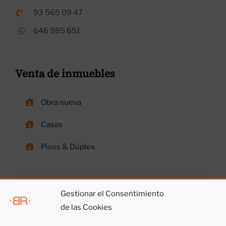
93 565 09 47
646 985 651
Venta de inmuebles
Obra nueva
Casas
Pisos & Dúplex
Gestionar el Consentimiento
de las Cookies
Otros servicios