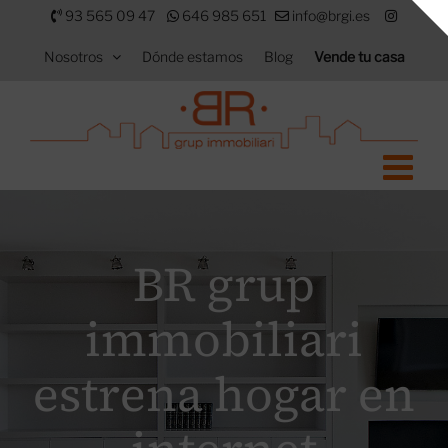
Saltar
93 565 09 47
646 985 651
info@brgi.es
al
Nosotros
Dónde estamos
Blog
Vende tu casa
contenido
BR grup
immobiliari
estrena hogar en