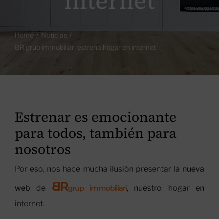
internet
Home
Noticias
BR grup immobiliari estrena hogar en internet
Estrenar es emocionante
para todos, también para
nosotros
Por eso, nos hace mucha ilusión presentar la
nueva
B
R
web
de
grup immobiliari
, nuestro hogar en
internet.