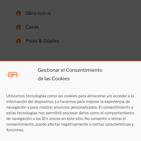
Obra nueva
Casas
Pisos & Dúplex
Gestionar el Consentimiento
de las Cookies
Otros servicios
Utilizamos tecnologías como las cookies para almacenar y/o acceder a la
información del dispositivo. Lo hacemos para mejorar la experiencia de
Vendemos tu casa
navegación y para mostrar anuncios personalizados. El consentimiento a
estas tecnologías nos permitirá procesar datos como el comportamiento
Alquilar piso o local
de navegación o los ID's únicos en este sitio. No consentir o retirar el
consentimiento, puede afectar negativamente a ciertas características y
funciones.
Trabaja con nosotros