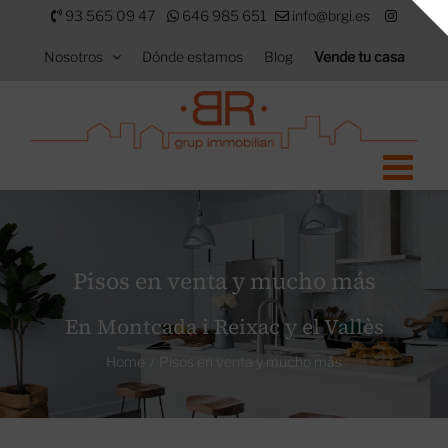
Saltar
93 565 09 47
646 985 651
info@brgi.es
al
Nosotros
Dónde estamos
Blog
Vende tu casa
contenido
Pisos en venta y mucho más
En Montcada i Reixac y el Vallès
Home
Pisos en venta y mucho más