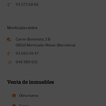
93 572 68 66
Montcada centre
Carrer Bonavista, 2 B
08110 Montcada i Reixac (Barcelona)
93 565 09 47
646 985 651
Venta de inmuebles
Obra nueva