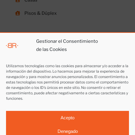
Casas
Pisos & Dúplex
Gestionar el Consentimiento
de las Cookies
Otros servicios
Utilizamos tecnologías como las cookies para almacenar y/o acceder a la
información del dispositivo. Lo hacemos para mejorar la experiencia de
Vendemos tu casa
navegación y para mostrar anuncios personalizados. El consentimiento a
estas tecnologías nos permitirá procesar datos como el comportamiento
Alquilar piso o local
de navegación o los ID's únicos en este sitio. No consentir o retirar el
consentimiento, puede afectar negativamente a ciertas características y
funciones.
Trabaja con nosotros
Acepto
Denegado