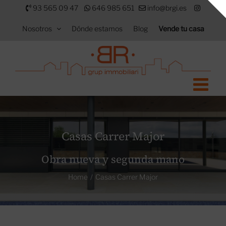
Saltar
93 565 09 47
646 985 651
info@brgi.es
al
Nosotros
Dónde estamos
Blog
Vende tu casa
contenido
Casas Carrer Major
Obra nueva y segunda mano
Home
Casas Carrer Major