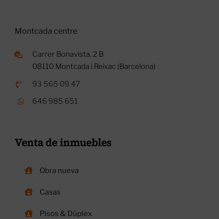
Montcada centre
Carrer Bonavista, 2 B
08110 Montcada i Reixac (Barcelona)
93 565 09 47
646 985 651
Venta de inmuebles
Obra nueva
Casas
Pisos & Dúplex