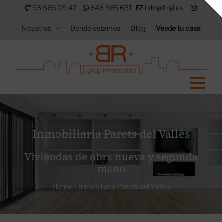
Saltar
93 565 09 47
646 985 651
info@brgi.es
al
Nosotros
Dónde estamos
Blog
Vende tu casa
contenido
Inmobiliaria Parets del Vallès
Viviendas de obra nueva y segunda
mano
Home
Inmobiliaria Parets del Vallès