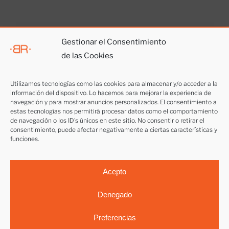
Gestionar el Consentimiento
de las Cookies
Otros servicios
Utilizamos tecnologías como las cookies para almacenar y/o acceder a la
información del dispositivo. Lo hacemos para mejorar la experiencia de
Vendemos tu casa
navegación y para mostrar anuncios personalizados. El consentimiento a
estas tecnologías nos permitirá procesar datos como el comportamiento
Alquilar piso o local
de navegación o los ID's únicos en este sitio. No consentir o retirar el
consentimiento, puede afectar negativamente a ciertas características y
funciones.
Trabaja con nosotros
Acepto
Denegado
Preferencias
©
2026 BR Grup Immobiliari -
Aviso legal
|
Política de privacidad