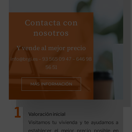
Contacta con
nosotros
Y vende al mejor precio
info@brgi.es
–
93 565 09 47
–
646 98
56 51
MÁS INFORMACIÓN
Valoración inicial
Visitamos tu vivienda y te ayudamos a
establecer el mejor precio posible en