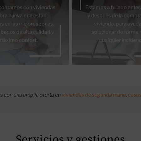
contamos con viviendas
Estamos a tu lado antes
bra nueva que están
y después de la compr
s en las mejores zonas,
vivienda, para ayuda
bados de alta calidad y
solucionar de forma 
máximo confort.
cualquier incidenc
 con una amplia oferta en
viviendas de segunda mano
,
casa
Servicios y gestiones