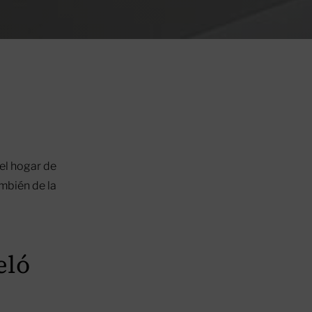
el hogar de
ambién de la
eló