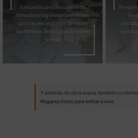
En nuestra amplia cartera de
Porque 
inmuebles hay viviendas ideales
de o
para las necesidades de todas
ubicada
las familias. Seguro que también
con aca
la tuya.
Y además de obra nueva, también contamos
Hogares listos para entrar a vivir.