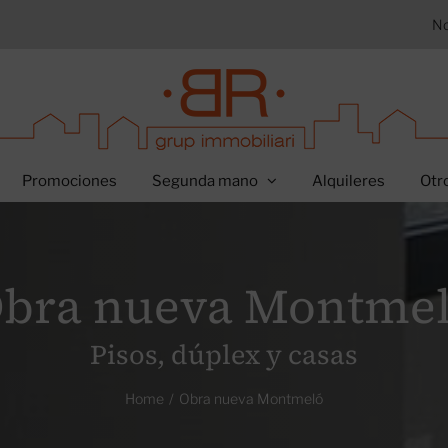
No
Promociones
Segunda mano
Alquileres
Otr
bra nueva Montme
Pisos, dúplex y casas
Home
Obra nueva Montmeló