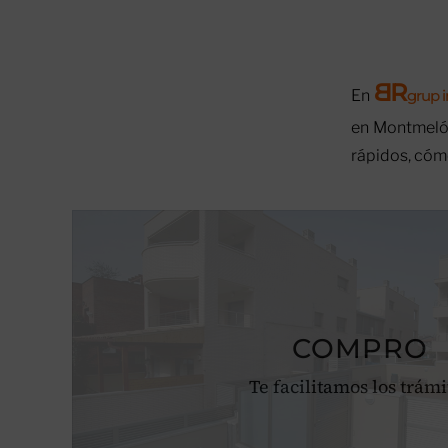
B
R
En
grup 
en Montmeló,
rápidos, cóm
COMPRO
Te facilitamos los trámi