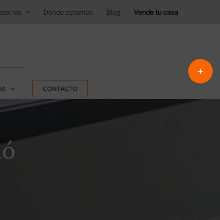
sotros
Dónde estamos
Blog
Vende tu casa
Toggle
Sliding
os
CONTACTO
Bar
Area
ló