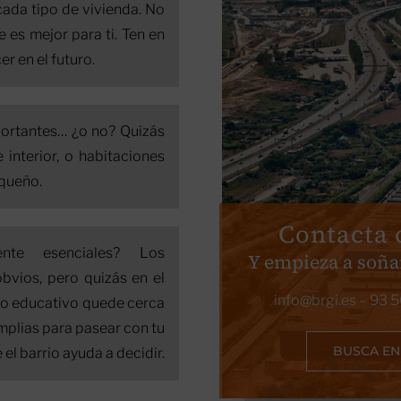
cada tipo de vivienda. No
 es mejor para ti. Ten en
er en el futuro.
ortantes… ¿o no? Quizás
 interior, o habitaciones
equeño.
Contacta 
nte esenciales? Los
Y empieza a soña
vios, pero quizás en el
info@brgi.es
–
93 5
tro educativo quede cerca
mplias para pasear con tu
BUSCA EN
el barrio ayuda a decidir.