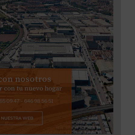
con nosotros
r con tu nuevo hogar
65 09 47
–
646 98 56 51
 NUESTRA WEB