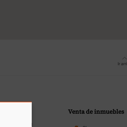
Ir arr
Venta de inmuebles
a centre
er Bonavista, 2 B