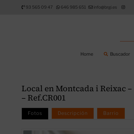
Saltar
93 565 09 47
646 985 651
info@brgi.es
al
contenido
Home
Buscador
Local en Montcada i Reixac –
– Ref.CR001
Fotos
Descripción
Barrio