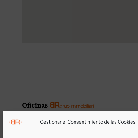
B
R
Oficinas
grup immobiliari
Montcad
Santa María de Montcada
Gestionar el Consentimiento de las Cookies
Carr
Avda. Terra Nostra, 49-51