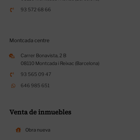
93 572 68 66
Montcada centre
Carrer Bonavista, 2 B
08110 Montcada i Reixac (Barcelona)
93 565 09 47
646 985 651
Venta de inmuebles
Obra nueva