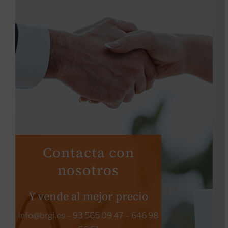
Contacta con
nosotros
Y vende al mejor precio
info@brgi.es
–
93 565 09 47
–
646 98