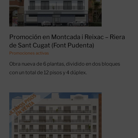
Promoción en Montcada i Reixac – Riera
de Sant Cugat (Font Pudenta)
Promoción en
Promociones activas
Montcada i Reixac –
Carretera Ripollet (Mas
Obra nueva de 6 plantas, dividido en dos bloques
Rampinyo)
con un total de 12 pisos y 4 dúplex.