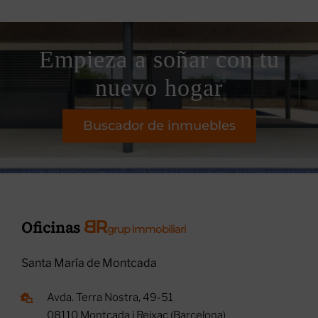
Empieza a soñar con tu
nuevo hogar
Buscador de inmuebles
B
R
Oficinas
grup immobiliari
Santa María de Montcada
Avda. Terra Nostra, 49-51
08110 Montcada i Reixac (Barcelona)