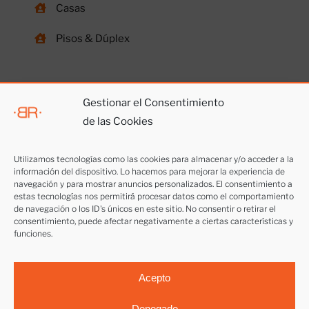
Casas
Pisos & Dúplex
Gestionar el Consentimiento
de las Cookies
Otros servicios
Utilizamos tecnologías como las cookies para almacenar y/o acceder a la
información del dispositivo. Lo hacemos para mejorar la experiencia de
Vendemos tu casa
navegación y para mostrar anuncios personalizados. El consentimiento a
estas tecnologías nos permitirá procesar datos como el comportamiento
Alquilar piso o local
de navegación o los ID's únicos en este sitio. No consentir o retirar el
consentimiento, puede afectar negativamente a ciertas características y
funciones.
Trabaja con nosotros
Acepto
Denegado